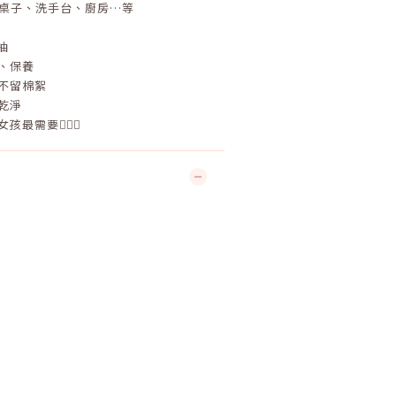
擦桌子、洗手台、廚房…等
抽
臉、保養
、不留棉絮
巾乾淨
最需要💁🏻‍♀️