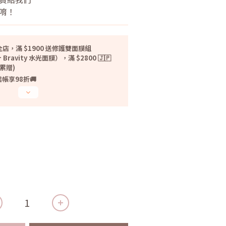
貨唷！
店，滿 $1900 送修護雙面膜組
 Bravity 水光面膜），滿 $2800 🇯🇵
無累贈)
帳享98折🚚