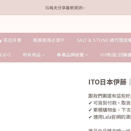
1
5
2
6
4
5
4
8
0
1
0
3
3
7
4
8
6
7
6
0
4
:
1
5
:
3
4
:
3
7
.𝗞𝗲𝗹𝗹𝘆 亮白牙膏 關團還有
IG每天分享最新資訊✨
0
2
點我逛逛
2
6
3
7
5
6
5
9
日
時
分
秒
3
0
4
2
3
2
6
1
1
5
2
6
4
5
4
8
2
3
1
2
1
5
0
0
4
:
1
5
:
3
4
:
3
7
.𝗞𝗲𝗹𝗹𝘆 亮白牙膏 關團還有
點我逛逛
1
2
0
1
0
4
日
時
分
秒
3
0
4
2
3
2
6
0
1
0
3
2
3
1
2
1
5
0
2
𝗹𝗹𝘆 亮白牙膏
板娘推推必買💛
SALT & STONE 總代理
1
2
0
1
0
4
1
0
1
0
3
0
0
2
🛒💨
所有商品
專櫃品牌總覽
VIP制度/回購
1
0
ITO日本伊藤
跟我們團還有這些好處
✔ 可貨到付款，取貨
✔ 累積購物金，下
✔ 適用Lala官網
商品由品牌方統一出