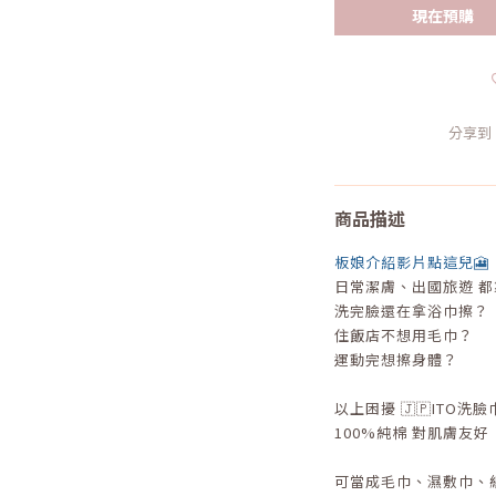
現在預購
分享到
商品描述
板娘介紹影片點這兒🎦
日常潔膚、出國旅遊 都靠
洗完臉還在拿浴巾擦？
住飯店不想用毛巾？
運動完想擦身體？
以上困擾 🇯🇵ITO洗
100%純棉 對肌膚友好
可當成毛巾、濕敷巾、