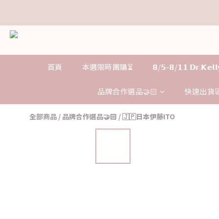
𝗗
𝗗
首頁
本週限時團購⏳
𝟴/𝟱-𝟴/𝟭𝟭 𝗗𝗿.𝗞
品牌合作選品🤝🏻
快速出貨區
全部商品
/
品牌合作選品🤝🏻
/
🇯🇵日本伊藤ITO