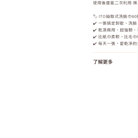
使用後還能二次利用 
🏷️ ITO抽取式洗臉巾60
✔️ 一張搞定卸妝、洗
✔️ 乾濕兩用、超強韌
✔️ 比紙巾柔軟，比毛
✔️ 每天一張，愛乾淨的女孩
了解更多