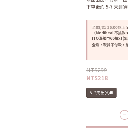
下單後約 5-7 天到
至
08/31 16:00
截止
全
（Mediheal 不挑款 +
ITO洗臉巾66抽x1(
全店，取貨不付款，結
NT$299
NT$218
5-7天出貨🚚