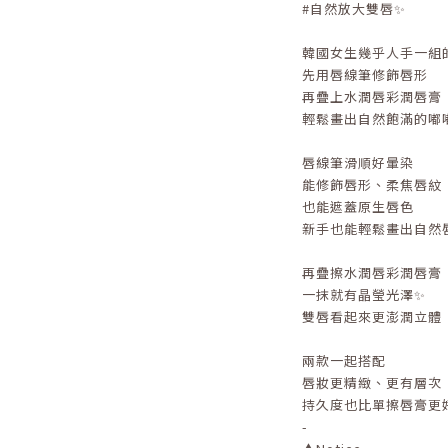
#自然放大雙唇✨
韓國女生幾乎人手一組的
先用唇線筆修飾唇形
再疊上水潤唇彩潤唇膏
輕鬆畫出自然飽滿的嘟嘟唇
唇線筆滑順好暈染
能修飾唇形、柔焦唇紋
也能遮蓋原生唇色
新手也能輕鬆畫出自然唇線
再疊擦水潤唇彩潤唇膏
一抹就有晶瑩光澤✨
雙唇看起來更澎潤立體
兩款一起搭配
唇妝更精緻、更有層次
持久度也比單擦唇膏更好
-