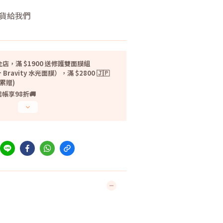
貨給我們
！
店，滿 $1900 送修護雙面膜組
 Bravity 水光面膜），滿 $2800 🇯🇵
無累贈)
帳享98折🚚