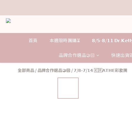
距
距
首頁
本週限時團購⏳
𝟴/𝟱-𝟴/𝟭𝟭 𝗗𝗿.𝗞
品牌合作選品🤝🏻
快速出貨區
全部商品
/
品牌合作選品🤝🏻
/
𝟳/𝟴-𝟳/𝟭𝟰 🇰🇷𝗔𝗧𝗛𝗘彩妝團