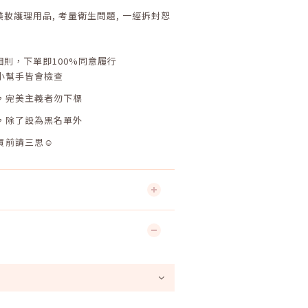
美妝護理用品
,
考量衛生問題
,
一經拆封恕
細則，下單即
100%
同意履行
小幫手皆會檢查
，完美主義者勿下標
，除了設為黑名單外
買前請三思☺