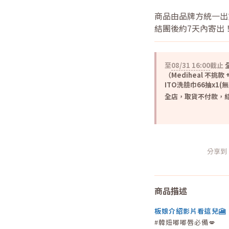
商品由品牌方統一出
結團後約7天內寄出
至
08/31 16:00
截止
全
（Mediheal 不挑款 +
ITO洗臉巾66抽x1(
全店，取貨不付款，結
分享到
商品描述
板娘介紹影片看這兒🎦
#韓妞嘟嘟唇必備💋