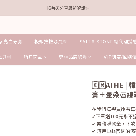
1
3
1
5
1
6
4
8
0
1
3
3
5
3
7
3
8
6
0
2
:
0
4
:
0
5
:
3
7
離本週新品 收單下架還有
IG每天分享最新資訊✨
0
2
點我逛逛
2
4
2
6
2
7
5
9
日
時
分
秒
1
3
4
2
6
1
1
3
1
5
1
6
4
8
0
2
3
1
5
0
0
2
:
0
4
:
0
5
:
3
7
離本週新品 收單下架還有
點我逛逛
1
2
0
4
日
時
分
秒
1
3
4
2
6
0
1
3
0
2
3
1
5
0
2
𝗹𝗹𝘆 亮白牙膏
板娘推推必買💛
SALT & STONE 總代理
1
2
0
4
1
0
1
3
0
0
2
🛒💨
所有商品
專櫃品牌總覽
VIP制度/回購
1
0
🇰🇷ATHE
膏＋暈染唇線
在我們這裡買還有這
✔下單送100元永
✔ 累積購物金，下
✔ 適用Lala官網