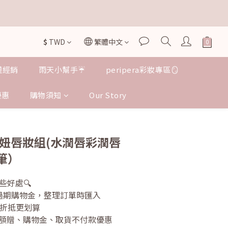


$
TWD
繁體中文
授權經銷
雨天小幫手☔️
peripera彩妝專區🪞
優惠
購物須知
Our Story
 | 韓妞唇妝組(水潤唇彩潤唇
筆）
些好處🔍
不過期購物金，整理訂單時匯入
次折抵更划算
的滿額贈、購物金、取貨不付款優惠