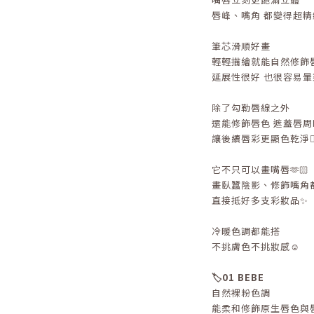
唇峰、嘴角 都變得超精
筆芯滑順好畫
輕輕描繪就能自然修飾
延展性很好 也很容易暈
除了勾勒唇線之外
還能修飾唇色 遮蓋唇周
讓後續唇彩更顯色乾淨👌
它不只可以畫嘴唇🫶🏻
畫臥蠶陰影、修飾嘴角
直接抵好多支彩妝品✨
冷暖色調都能搭
不挑膚色不挑妝感☺️
🏷️01 BEBE
自然裸粉色調
能柔和修飾原生唇色與