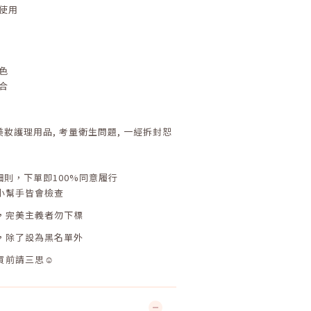
使用
色
合
美妝護理用品
,
考量衛生問題
,
一經拆封恕
細則，下單即
100%
同意履行
小幫手皆會檢查
，完美主義者勿下標
，除了設為黑名單外
買前請三思☺