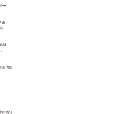
緻💋
唇型
染
暗沉

都沒問題
唇周暗沉