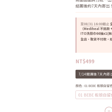
結團後約7天內寄出
至
08/31 16:00
截止
全
（Mediheal 不挑款 +
ITO洗臉巾66抽x1(
全店，取貨不付款，結
NT$499
7/14關團後7天內
顏色
: 01 BEBE 板娘自留
01 BEBE 板娘自