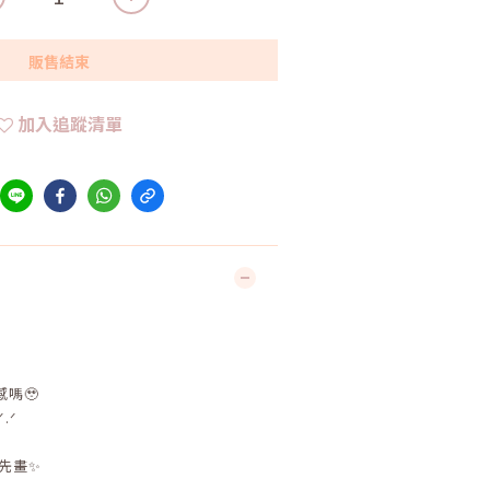
販售結束
加入追蹤清單
嗎🥹
.ᐟ
先畫✨