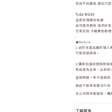
百搭不挑膚色 適合打底
🏷️02 ROSY
溫柔玫瑰裸粉色調
自然提亮唇色 增添好氣
日常百搭 冷暖膚色都適
-
▲
Notice
1.
由於本產品屬於個人
不接受退換貨。
2.
購買前請詳閱條款與
商品皆為全新，出貨前
盒損問題一率不退換貨
無故不取貨為違法行為
本公司將採取提告，購
了解更多