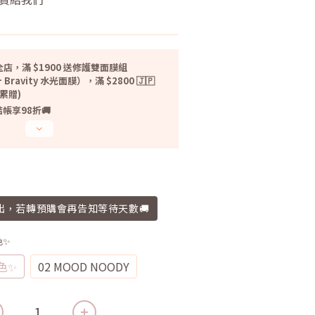
！
店，滿 $1900 送修護雙面膜組
 Bravity 水光面膜），滿 $2800 🇯🇵
無累贈)
帳享98折🚚
寄出，若轉預購會再告知等待天數🚚
色✨
留色✨
02 MOOD NOODY