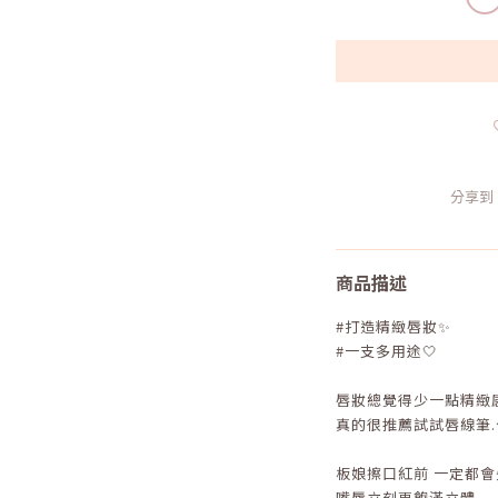
分享到
商品描述
#打造精緻唇妝✨
#一支多用途🤍
唇妝總覺得少一點精緻感
真的很推薦試試唇線筆.ᐟ
板娘擦口紅前 一定都會
嘴唇立刻更飽滿立體