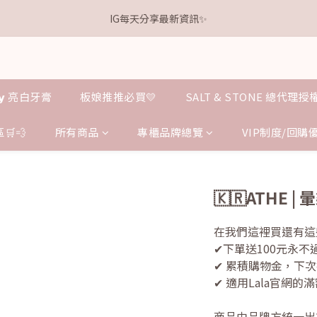
1
6
1
8
3
9
5
7
1
3
4
0
2
3
8
3
5
7
9
0
5
:
0
7
:
2
8
:
4
6
.𝗞𝗲𝗹𝗹𝘆 亮白牙膏 關團還有
IG每天分享最新資訊✨
0
2
3
1
點我逛逛
2
7
2
9
4
6
8
日
時
分
秒
4
6
1
7
3
5
1
2
0
1
6
1
8
3
9
5
7
3
5
0
6
2
4
0
1
0
5
:
0
7
:
2
8
:
4
6
.𝗞𝗲𝗹𝗹𝘆 亮白牙膏 關團還有
點我逛逛
2
4
5
1
3
日
時
分
秒
0
4
6
1
7
3
5
1
3
4
0
2
3
5
0
6
2
4
0
2
3
1
𝗹𝗹𝘆 亮白牙膏
板娘推推必買💛
SALT & STONE 總代理
2
4
5
1
3
1
2
0
1
3
4
0
2
0
1
0
2
3
1
🛒💨
所有商品
專櫃品牌總覽
VIP制度/回購
0
1
2
0
0
1
0
🇰🇷ATHE 
在我們這裡買還有這
✔下單送100元永
✔ 累積購物金，下
✔ 適用Lala官網
商品由品牌方統一出