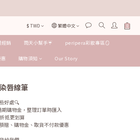


$
TWD
繁體中文
授權經銷
雨天小幫手☔️
peripera彩妝專區🪞
優惠
購物須知
Our Story
| 暈染唇線筆
些好處🔍
不過期購物金，整理訂單時匯入
次折抵更划算
的滿額贈、購物金、取貨不付款優惠
貨給我們