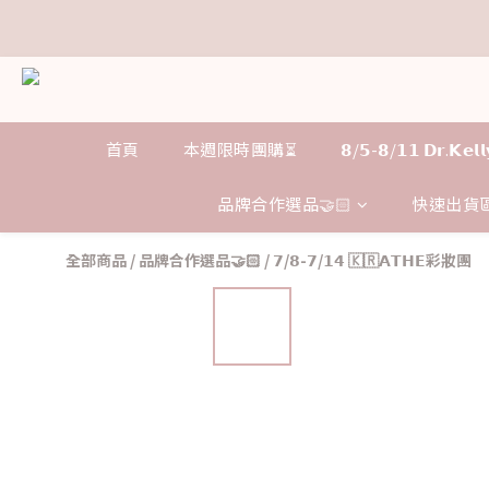
𝗗
𝗗
首頁
本週限時團購⏳
𝟴/𝟱-𝟴/𝟭𝟭 𝗗𝗿.𝗞
品牌合作選品🤝🏻
快速出貨區
全部商品
/
品牌合作選品🤝🏻
/
𝟳/𝟴-𝟳/𝟭𝟰 🇰🇷𝗔𝗧𝗛𝗘彩妝團