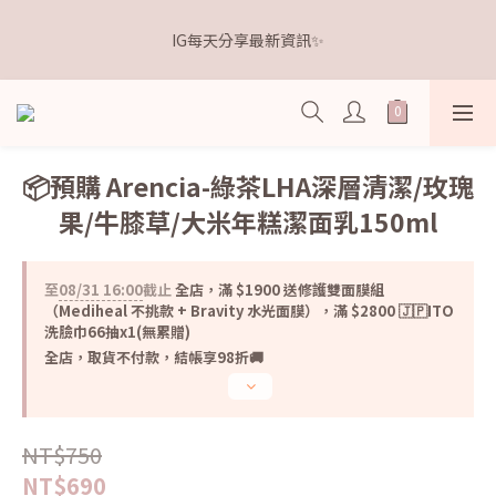
5
5
7
6
8
9
7
5
1
1
3
2
4
5
3
1
距離本週新品 收單下架還有
4
4
6
5
7
8
6
4
IG每天分享最新資訊✨
0
0
:
2
1
:
3
4
:
2
0
3
3
5
4
6
7
5
3
點我逛逛🛒
日
時
分
秒
1
0
2
3
1
2
2
4
3
5
6
4
2
0
1
2
0
1
1
3
2
4
5
3
1
距離本週新品 收單下架還有
0
1
0
0
:
2
1
:
3
4
:
2
0
點我逛逛🛒
0
日
時
分
秒
1
0
2
3
1
0
1
2
0
📦預購 Arencia-綠茶LHA深層清潔/玫瑰
0
1
果/牛膝草/大米年糕潔面乳150ml
0
至
08/31 16:00
截止
全店，滿 $1900 送修護雙面膜組
（Mediheal 不挑款 + Bravity 水光面膜），滿 $2800 🇯🇵ITO
洗臉巾66抽x1(無累贈)
全店，取貨不付款，結帳享98折🚚
NT$750
NT$690