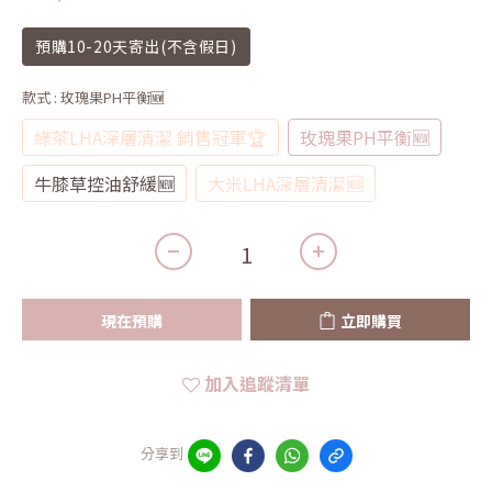
預購10-20天寄出(不含假日)
款式
: 玫瑰果PH平衡🆕
綠茶LHA深層清潔 銷售冠軍🏆
玫瑰果PH平衡🆕
牛膝草控油舒緩🆕
大米LHA深層清潔🆕
現在預購
立即購買
加入追蹤清單
分享到