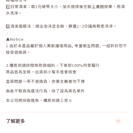
1️⃣日常清潔：取1元硬幣大小，加水搓揉後在臉上畫圈按摩，用清
水洗淨。
2️⃣清潔面膜法：搓出泡沫塗全臉，靜置1~2分鐘再輕柔洗淨。
-
▲
Notice
1.
由於本產品屬於個人美妝護理用品
,
考量衛生問題
,
一經拆封恕不
接受退換貨。
2.
購買前請詳閱條款與細則，下單即
100%
同意履行
商品皆為全新，出貨前小幫手皆會檢查
盒損問題一率不退換貨，完美主義者勿下標
無故不取貨為違法行為，除了設為黑名單外
本公司將採取提告，購買前請三思☺
了解更多