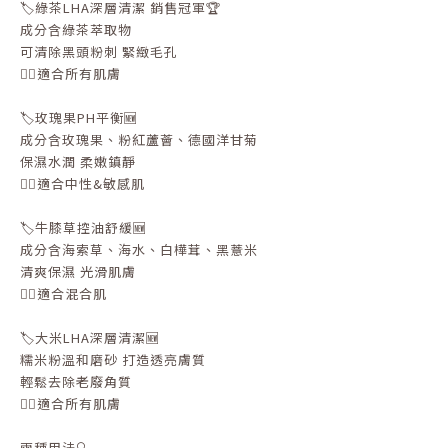
🏷️綠茶LHA深層清潔 銷售冠軍🏆
成分含綠茶萃取物
可清除黑頭粉刺 緊緻毛孔
👉🏻適合所有肌膚
🏷️玫瑰果PH平衡🆕
成分含玫瑰果、粉紅蘆薈、德國洋甘菊
保濕水潤 柔嫩鎮靜
👉🏻適合中性&敏感肌
🏷️牛膝草控油舒緩🆕
成分含海索草、海水、白樺茸、黑薏米
清爽保濕 光滑肌膚
👉🏻適合混合肌
🏷️大米LHA深層清潔🆕
糯米粉溫和磨砂 打造透亮膚質
輕鬆去除老廢角質
👉🏻適合所有肌膚
兩種用法🔍