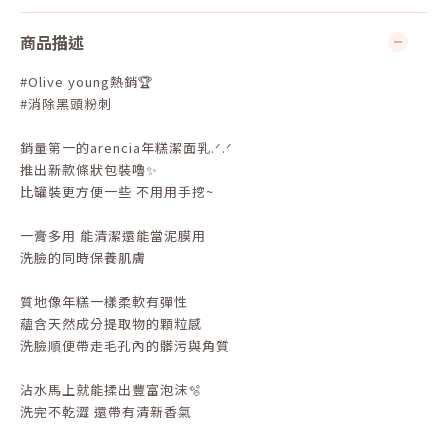
商品描述
#Olive young熱銷🏆
#消除黑頭粉刺
銷量第一的arencia年糕潔面乳.ᐟ.ᐟ
推出新款條狀包裝嚕✨
比罐裝更方便一些 不用用手挖~
一膏多用 能清潔還能當泥膜用
洗臉的同時保養肌膚
質地像年糕一樣柔軟有彈性
蘊含天然成分提取物的顆粒感
洗臉順便帶走毛孔內的髒污與角質
沾水馬上就能揉出豐富泡沫🫧
洗完不乾澀 還帶有清新香氣