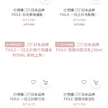
📦預購 🇯🇵日系品牌
📦預購 🇯🇵日系品牌
FIOLE-日光夢境護髮油
FIOLE-一日之計洗髮精/護
30ml 玫瑰香味🌹
髮乳550ml
NT$380
NT$580
NT$490
NT$880
旅行攜帶首選👍🏻
🇯🇵免沖洗護髮
📦預購 🇯🇵日系品牌
📦預購 🇯🇵日系品牌
FIOLE-一日之計旅行洗護
FIOLE-雪透光賦活乳
系列50ML 新款上架✨
150ml
NT$175
NT$780