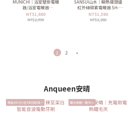
MUNICHI｜浴室壁掛電暖
SANSUI山水｜瞬熱擺頭遠
器/浴室電暖器
紅外線碳素電暖器 SH-
MR.HEATER
W500/SH-G500
NT$1,680
NT$1,580
NT$2,990
NT$3,280
1
2
»
Anqueen安晴
現省400元+送3年份刷頭🪥
睫毛捲翹一整天👀