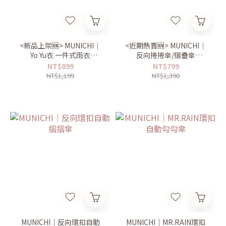
<新品上架🆕> MUNICHI｜
<近期熱賣🆕> MUNICHI｜
Yo Yu衣 一件式雨衣
反向捲捲傘/摺疊傘
Mr.Raincoat
MR.CITYRAIN
NT$899
NT$799
NT$1,199
NT$1,390
MUNICHI｜反向環扣自動
MUNICHI｜MR.RAIN環扣