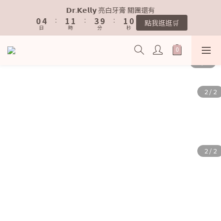
1
1
5
5
2
2
2
2
4
4
1
1
𝗗𝗿.𝗞𝗲𝗹𝗹𝘆 亮白牙膏 關團還有
𝗗𝗿.𝗞𝗲𝗹𝗹𝘆 亮白牙膏 關團還有
0
0
4
4
:
:
1
1
1
1
:
:
3
3
9
9
:
:
0
0
9
9
點我逛逛🛒
點我逛逛🛒
9
日
日
時
時
分
分
9
秒
秒
3
3
0
0
0
0
2
2
8
8
8
8
8
9
9
8
2
2
1
1
7
7
7
7
7
8
8
7
1
1
0
0
6
6
6
6
歡迎加入鐵粉社群🎟️
6
7
7
9
6
0
0
5
5
5
5
5
9
6
6
8
5
4
4
4
4
4
8
5
5
7
4
3
3
3
3
IG每天分享最新資訊✨
3
7
4
4
6
3
2
2
2
2
2
6
3
3
5
2
1
1
1
1
1
5
2
2
4
1
𝗗𝗿.𝗞𝗲𝗹𝗹𝘆 亮白牙膏 關團還有
0
0
0
0
0
4
:
1
1
:
3
9
:
0
9
點我逛逛🛒
日
時
分
秒
3
0
0
2
8
8
2
1
7
7
1
0
6
6
0
5
5
4
4
3
3
2
2
1
1