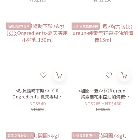
油肌混肌救星💙
🇰🇷女生包包必備
<缺貨隨時下架⚡️> 🇰🇷
<加開一週⚡️> 🇰🇷ureun-
Ongredients-夏天專用小
純素無花果控油瀏海梳
藍乳 150ml
15ml
NT$540
NT$265 ~ NT$480
NT$620
NT$580
香香女孩必備👧🏻
沐浴是香氛儀式✨