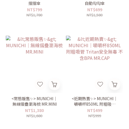
摺摺傘
自動勾勾傘
NT$799
NT$699
NT$1,780
NT$1,580
<常態販售✨> MUNICHI｜
<近期熱賣✨> MUNICHI｜
無線摺疊瀏海梳 MR.MINI
嚼嚼杯850ML 附粗吸管
Tritan安全無毒 不含BPA
NT$1,380
NT$499
MR.CAP
NT$1,680
NT$999