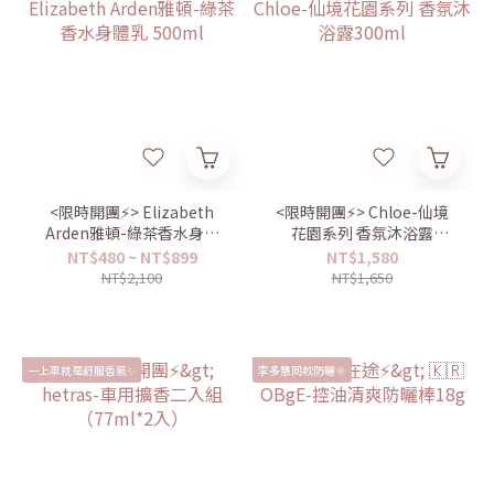
<限時開團⚡️> Elizabeth
<限時開團⚡️> Chloe-仙境
Arden雅頓-綠茶香水身體
花園系列 香氛沐浴露
乳 500ml
300ml
NT$480 ~ NT$899
NT$1,580
NT$2,100
NT$1,650
一上車就是舒服香氣✨
李多慧同款防曬🌞