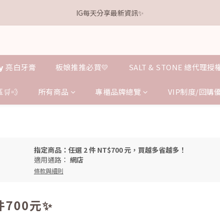
1
6
2
1
5
6
2
7
1
0
1
2
3
8
4
3
7
8
4
9
0
5
:
1
0
:
4
5
:
1
6
.𝗞𝗲𝗹𝗹𝘆 亮白牙膏 關團還有
IG每天分享最新資訊✨
0
0
1
點我逛逛
2
7
3
2
6
7
3
8
日
時
分
秒
4
0
3
4
0
5
0
1
6
2
1
5
6
2
7
3
2
3
4
0
5
:
1
0
:
4
5
:
1
6
.𝗞𝗲𝗹𝗹𝘆 亮白牙膏 關團還有
點我逛逛
2
1
2
3
日
時
分
秒
4
0
3
4
0
5
1
0
1
2
3
2
3
4
0
0
1
𝗹𝗹𝘆 亮白牙膏
板娘推推必買💛
SALT & STONE 總代理
2
1
2
3
0
1
0
1
2
0
0
1
🛒💨
所有商品
專櫃品牌總覽
VIP制度/回購
0
指定商品：任選 2 件 NT$700 元，買越多省越多！
適用通路：
網店
條款與細則
件700元✨