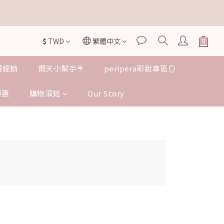


$
TWD
繁體中文
授權經銷
雨天小幫手☔️
peripera彩妝專區🪞
優惠
購物須知
Our Story