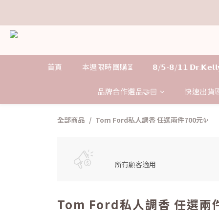
𝗗
𝗗
首頁
本週限時團購⏳
𝟴/𝟱-𝟴/𝟭𝟭 𝗗𝗿.𝗞
品牌合作選品🤝🏻
快速出貨區
全部商品
Tom Ford私人調香 任選兩件700元✨
所有顧客適用
Tom Ford私人調香 任選兩