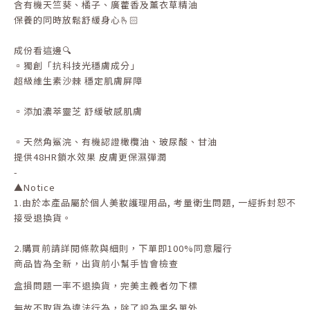
含有機天竺葵、橘子、廣藿香及薰衣草精油
保養的同時放鬆舒緩身心🫰🏻
成份看這邊🔍
▫️獨創「抗科技光穩膚成分」
超級維生素沙棘 穩定肌膚屏障
▫️添加濃萃靈芝 舒緩敏感肌膚
▫️天然角鯊浣、有機認證橄欖油、玻尿酸、甘油
提供48HR鎖水效果 皮膚更保濕彈潤
-
▲
Notice
1.
由於本產品屬於個人美妝護理用品
,
考量衛生問題
,
一經拆封恕不
接受退換貨。
2.
購買前請詳閱條款與細則，下單即
100%
同意履行
商品皆為全新，出貨前小幫手皆會檢查
盒損問題一率不退換貨，完美主義者勿下標
無故不取貨為違法行為，除了設為黑名單外