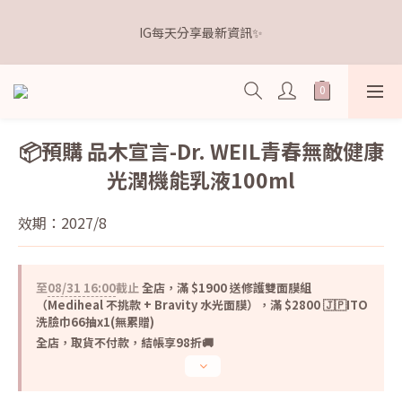
5
9
6
9
6
2
0
0
1
5
2
8
5
6
2
6
𝗗𝗿.𝗞𝗲𝗹𝗹𝘆 亮白牙膏 關團還有
4
8
5
8
9
5
9
1
IG每天分享最新資訊✨
0
4
:
1
7
:
4
5
:
1
5
3
7
4
7
8
4
8
點我逛逛🛒
0
日
時
分
秒
3
0
6
3
4
0
4
2
6
3
9
6
7
3
7
2
5
2
3
3
1
5
2
8
5
6
2
6
𝗗𝗿.𝗞𝗲𝗹𝗹𝘆 亮白牙膏 關團還有
1
4
1
2
2
0
4
:
1
7
:
4
5
:
1
5
點我逛逛🛒
0
3
0
1
1
日
時
分
秒
3
0
6
3
4
0
4
2
0
0
2
5
2
3
3
📦預購 品木宣言-Dr. WEIL青春無敵健康
1
1
4
1
2
2
光潤機能乳液100ml
0
0
3
0
1
1
2
0
0
1
效期：2027/8
0
至
08/31 16:00
截止
全店，滿 $1900 送修護雙面膜組
（Mediheal 不挑款 + Bravity 水光面膜），滿 $2800 🇯🇵ITO
洗臉巾66抽x1(無累贈)
全店，取貨不付款，結帳享98折🚚