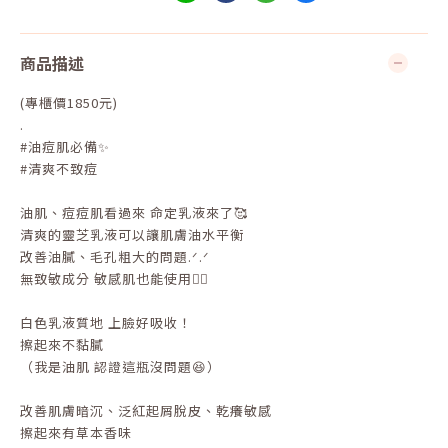
商品描述
(專櫃價1850元)
.
#油痘肌必備✨
#清爽不致痘
油肌、痘痘肌看過來 命定乳液來了🥰
清爽的靈芝乳液可以讓肌膚油水平衡
改善油膩、毛孔粗大的問題.ᐟ.ᐟ
無致敏成分 敏感肌也能使用👌🏻
白色乳液質地 上臉好吸收！
擦起來不黏膩
（我是油肌 認證這瓶沒問題😆）
改善肌膚暗沉、泛紅起屑脫皮、乾癢敏感
擦起來有草本香味