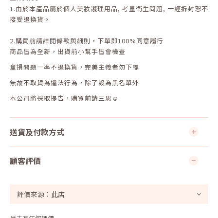
1.
由於本產品屬於個人美妝護理用品
,
考量衛生問題
,
一經拆封恕不
接受退換貨。
2.
購買前請詳閱條款與細則，下單即
100%
同意履行
商品皆為全新，出貨前小幫手皆會檢查
盒損問題一率不退換貨，完美主義者勿下標
無故不取貨為違法行為，除了設為黑名單外
本公司將採取提告，購買前請三思☺
送貨及付款方式
顧客評價