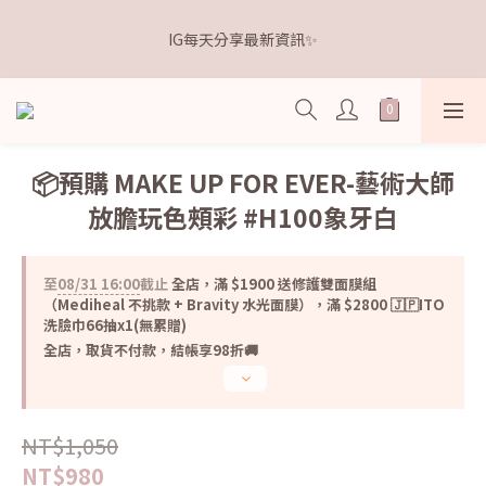
5
6
5
9
6
6
7
2
1
2
1
5
2
8
2
3
距離本週新品 收單下架還有
4
5
4
8
5
5
6
1
IG每天分享最新資訊✨
0
1
:
0
4
:
1
7
:
1
2
3
4
3
7
4
4
5
點我逛逛🛒
0
日
時
分
秒
0
3
0
6
0
1
2
3
2
6
3
9
3
4
2
5
0
1
2
1
5
2
8
2
3
距離本週新品 收單下架還有
1
4
0
1
:
0
4
:
1
7
:
1
2
點我逛逛🛒
0
3
日
時
分
秒
0
3
0
6
0
1
2
2
5
0
📦預購 MAKE UP FOR EVER-藝術大師
1
1
4
放膽玩色頰彩 #H100象牙白
0
0
3
2
1
至
08/31 16:00
截止
全店，滿 $1900 送修護雙面膜組
0
（Mediheal 不挑款 + Bravity 水光面膜），滿 $2800 🇯🇵ITO
洗臉巾66抽x1(無累贈)
全店，取貨不付款，結帳享98折🚚
NT$1,050
NT$980