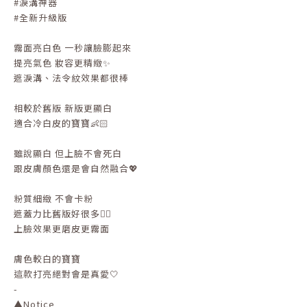
#淚溝神器
#全新升級版
霧面亮白色 一秒讓臉膨起來
提亮氣色 妝容更精緻✨
遮淚溝、法令紋效果都很棒
相較於舊版 新版更顯白
適合冷白皮的寶寶👶🏻
雖說顯白 但上臉不會死白
跟皮膚顏色還是會自然融合💖
粉質細緻 不會卡粉
遮蓋力比舊版好很多👍🏻
上臉效果更磨皮更霧面
膚色較白的寶寶
這款打亮絕對會是真愛🤍
-
▲
Notice