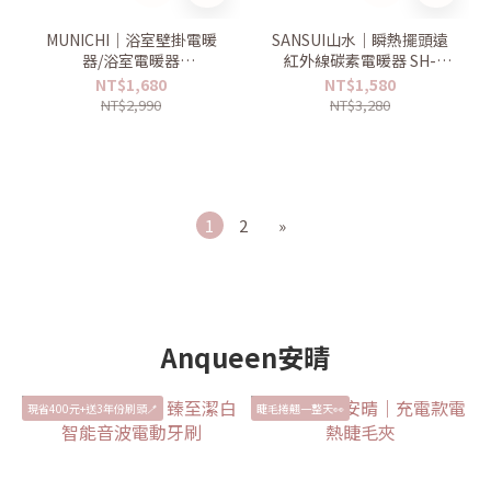
MUNICHI｜浴室壁掛電暖
SANSUI山水｜瞬熱擺頭遠
器/浴室電暖器
紅外線碳素電暖器 SH-
MR.HEATER
W500/SH-G500
NT$1,680
NT$1,580
NT$2,990
NT$3,280
1
2
»
Anqueen安晴
現省400元+送3年份刷頭🪥
睫毛捲翹一整天👀