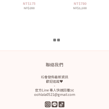
系列50ML 新款上架✨
150ml
NT$175
NT$780
NT$200
NT$1,100
聯絡我們
IG會發佈最新資訊
歡迎追蹤♥
-
官方Line 專人快速回覆✉️
oohlala0521@gmail.com