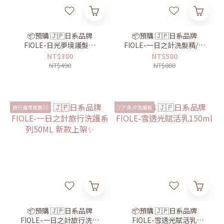
📦預購 🇯🇵日系品牌
📦預購 🇯🇵日系品牌
FIOLE-日光夢境護髮油
FIOLE-一日之計洗髮精/護
30ml 玫瑰香味🌹
髮乳550ml
NT$380
NT$580
NT$490
NT$880
旅行攜帶首選👍🏻
🇯🇵免沖洗護髮
📦預購 🇯🇵日系品牌
📦預購 🇯🇵日系品牌
FIOLE-一日之計旅行洗護
FIOLE-雪透光賦活乳