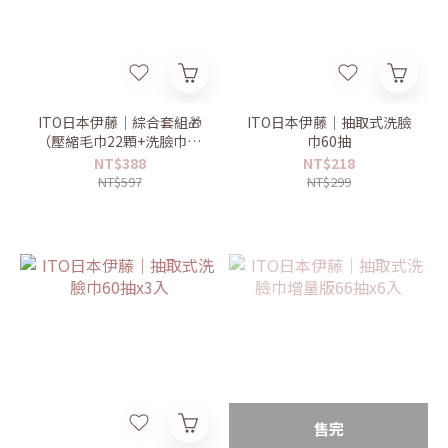
ITO日本伊藤｜綜合套組🎁
ITO日本伊藤｜抽取式洗臉
（壓縮毛巾22顆+洗臉巾60
巾60抽
抽）
NT$388
NT$218
NT$597
NT$299
售完