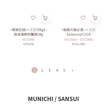
<現貨在途⚡️> 🇰🇷OBgE-
<板娘大推必買✨> 🇰🇷
控油清爽防曬棒18g
Exoproxyl CICA
EXOSOmethod™ 積雪草外
NT$495
NT$550 ~ NT$998
囊泡20安瓶修護霜30ml
NT$598
NT$1,400
1
2
3
4
5
»
MUNICHI / SANSUI