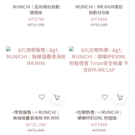
MUNICHI｜反向環扣自動
MUNICHI｜MR.RAIN環扣
摺摺傘
自動勾勾傘
NT$799
NT$699
NT$1,780
NT$1,580
<常態販售✨> MUNICHI｜
<近期熱賣✨> MUNICHI｜
無線摺疊瀏海梳 MR.MINI
嚼嚼杯850ML 附粗吸管
Tritan安全無毒 不含BPA
NT$1,380
NT$499
MR.CAP
NT$1,680
NT$999