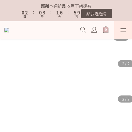
1
1
3
3
1
1
4
4
2
2
7
7
6
6
9
9
距離本週新品 收單下架還有
距離本週新品 收單下架還有
0
0
2
2
:
:
0
0
3
3
:
:
1
1
6
6
:
:
5
5
8
8
點我逛逛🛒
點我逛逛🛒
9
日
日
9
時
時
分
分
秒
秒
1
1
2
2
0
0
5
5
4
4
7
7
8
8
9
0
0
1
1
4
4
3
3
6
6
7
9
7
8
0
0
3
3
2
2
5
5
歡迎加入鐵粉社群🎟️
6
8
6
9
7
2
2
1
1
4
4
5
7
5
8
6
1
1
0
0
3
3
4
6
4
7
5
9
0
0
2
2
IG每天分享最新資訊✨
3
5
3
6
4
9
8
1
1
2
4
2
5
3
8
7
0
0
1
3
1
4
2
7
6
9
距離本週新品 收單下架還有
0
2
:
0
3
:
1
6
:
5
8
點我逛逛🛒
日
時
分
秒
1
2
0
5
4
7
0
1
4
3
6
0
3
2
5
2
1
4
1
0
3
0
2
1
0