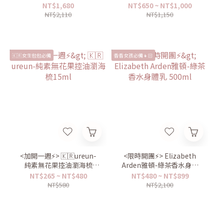
NT$1,680
NT$650 ~ NT$1,000
NT$2,110
NT$1,150
🇰🇷女生包包必備
香香女孩必備👧🏻
<加開一週⚡️> 🇰🇷ureun-
<限時開團⚡️> Elizabeth
純素無花果控油瀏海梳
Arden雅頓-綠茶香水身體
15ml
乳 500ml
NT$265 ~ NT$480
NT$480 ~ NT$899
NT$580
NT$2,100