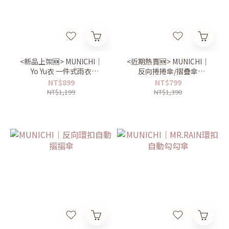
<新品上架🆕> MUNICHI｜
<近期熱賣🆕> MUNICHI｜
Yo Yu衣 一件式雨衣
反向捲捲傘/摺疊傘
Mr.Raincoat
MR.CITYRAIN
NT$899
NT$799
NT$1,199
NT$1,390