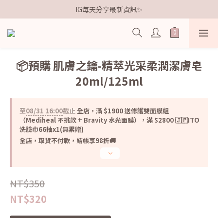
歡迎加入鐵粉社群🎟️
IG每天分享最新資訊✨
歡迎加入鐵粉社群🎟️
📦預購 肌膚之鑰-精萃光采柔潤潔膚皂
20ml/125ml
至
08/31 16:00
截止
全店，滿 $1900 送修護雙面膜組
（Mediheal 不挑款 + Bravity 水光面膜），滿 $2800 🇯🇵ITO
洗臉巾66抽x1(無累贈)
全店，取貨不付款，結帳享98折🚚
NT$350
NT$320