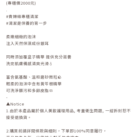
(專櫃價2000元)
.
#貴婦級專櫃清潔
#清潔是保養的第一步
柔嫩細緻的泡沫
注入天然保濕成份銀耳
同時添加覆盆子精華 提供充分滋養
洗完肌膚備感清爽光滑💧
富含氨基酸、溫和磨砂微粒🪨
輕柔的泡沫中含有黃芩根精華
可洗淨髒污和多餘皮脂🧼
-
▲Notice
1.
由於本產品屬於個人美妝護理用品
,
考量衛生問題
,
一經拆封恕不
接受退換貨。
2.
購買前請詳閱條款與細則，下單即
100%
同意履行，