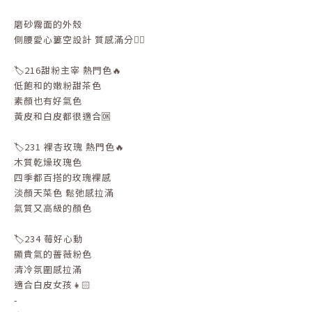
磨砂霧面的外殼
側腰愛心簍空設計 質感滿分👍🏻
🏷️216甜粉主宰 熱門色🔥
低飽和的嫩粉甜茶色
素顏也有好氣色
黃皮和白皮都很適合🆗
🏷️231 裸杏玫瑰 熱門色🔥
木質乾燥玫瑰色
四季都百搭的玫瑰裸感
淡顏天菜色 鬆弛感拉滿
氣質又高級的顏色
🏷️234 莓好心動
顯貴氣的薔薇粉色
清冷氛圍感拉滿
適合白皮女孩👧🏻
-