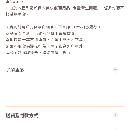
▲Notice
1.
由於本產品屬於個人美妝護理用品
,
考量衛生問題
,
一經拆封恕不
接受退換貨。
2.
購買前請詳閱條款與細則，下單即
100%
同意履行，
商品皆為全新，出貨前小幫手皆會檢查，
盒損問題一率不退換貨，完美主義者勿下標，
無故不取貨為違法行為，除了設為黑名單外，
本公司將採取提告，購買前請三思☺
了解更多
送貨及付款方式