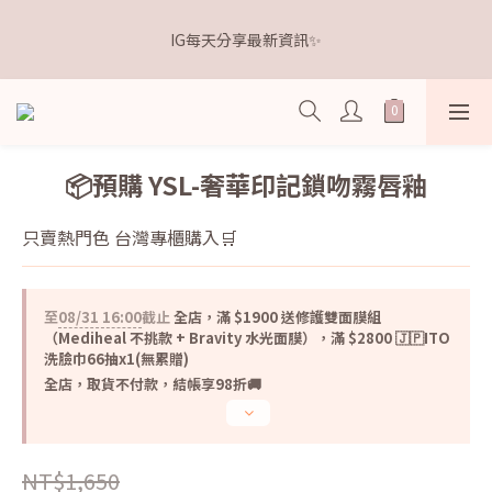
5
7
5
6
9
6
7
7
1
3
1
2
5
2
3
3
距離本週新品 收單下架還有
4
6
4
5
8
5
6
6
IG每天分享最新資訊✨
0
2
:
0
1
:
4
1
:
2
2
3
5
3
4
7
4
5
5
點我逛逛🛒
日
時
分
秒
1
0
3
0
1
1
2
4
2
3
6
3
4
4
0
2
0
0
1
3
1
2
5
2
3
3
距離本週新品 收單下架還有
1
0
2
:
0
1
:
4
1
:
2
2
點我逛逛🛒
0
日
時
分
秒
1
0
3
0
1
1
0
2
0
0
📦預購 YSL-奢華印記鎖吻霧唇釉
1
0
只賣熱門色 台灣專櫃購入🛒
至
08/31 16:00
截止
全店，滿 $1900 送修護雙面膜組
（Mediheal 不挑款 + Bravity 水光面膜），滿 $2800 🇯🇵ITO
洗臉巾66抽x1(無累贈)
全店，取貨不付款，結帳享98折🚚
NT$1,650