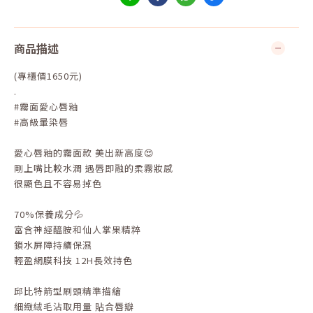
商品描述
(專櫃價1650元)
.
#霧面愛心唇釉
#高級暈染唇
愛心唇釉的霧面款 美出新高度😍
剛上嘴比較水潤 遇唇即融的柔霧妝感
很顯色且不容易掉色
70%保養成分💦
富含神經醯胺和仙人掌果精粹
鎖水屏障持續保濕
輕盈網膜科技 12H長效持色
邱比特箭型刷頭精準描繪
細緻絨毛沾取用量 貼合唇瓣