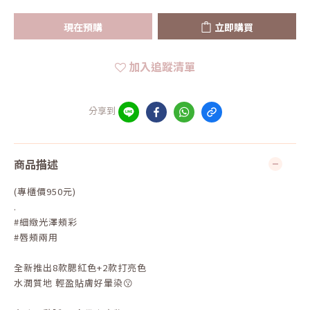
現在預購
立即購買
加入追蹤清單
分享到
商品描述
(專櫃價950元)
.
#細緻光澤頰彩
#唇頰兩用
全新推出8款腮紅色+2款打亮色
水潤質地 輕盈貼膚好暈染😗