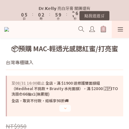
1
1
6
6
1
1
3
3
6
6
2
2
𝗗𝗿.𝗞𝗲𝗹𝗹𝘆 亮白牙膏 關團還有
𝗗𝗿.𝗞𝗲𝗹𝗹𝘆 亮白牙膏 關團還有
0
0
5
5
:
:
0
0
2
2
:
:
5
5
9
9
:
:
1
1
9
9
點我逛逛🛒
點我逛逛🛒
9
日
日
9
時
時
分
分
秒
秒
4
4
1
1
4
4
8
8
0
0
8
8
8
8
9
3
3
0
0
3
3
7
7
7
7
7
7
9
8
2
2
2
2
6
6
6
6
歡迎加入鐵粉社群🎟️
6
6
8
7
1
1
1
1
5
5
5
5
5
5
7
6
0
0
0
0
4
4
4
4
📦預購 MAC-輕透光感腮紅蜜/打亮蜜
4
9
4
6
9
5
3
3
3
3
IG每天分享最新資訊✨
3
8
3
5
8
4
2
2
2
2
2
7
2
4
7
3
台灣專櫃購入
1
1
1
1
1
6
1
3
6
2
𝗗𝗿.𝗞𝗲𝗹𝗹𝘆 亮白牙膏 關團還有
0
0
0
0
0
5
:
0
2
:
5
9
:
1
9
點我逛逛🛒
日
時
分
秒
4
1
4
8
0
8
至
08/31 16:00
截止
全店，滿 $1900 送修護雙面膜組
3
0
3
7
7
（Mediheal 不挑款 + Bravity 水光面膜），滿 $2800 🇯🇵ITO
2
2
6
6
洗臉巾66抽x1(無累贈)
1
1
5
5
全店，取貨不付款，結帳享98折🚚
0
0
4
4
3
3
2
2
1
1
NT$950