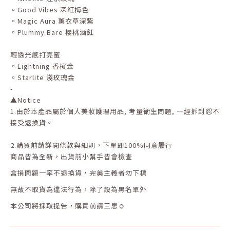
▫️Good Vibes 深紅梅色
▫️Magic Aura 薰衣草深紫
▫️Plummy Bare 櫻桃酒紅
輕透光感打亮蜜
▫️Lightning 香檳金
▫️Starlite 淺玫瑰金
-
▲
Notice
1.
由於本產品屬於個人美妝護理用品
,
考量衛生問題
,
一經拆封恕不
接受退換貨。
2.
購買前請詳閱條款與細則，下單即
100%
同意履行
商品皆為全新，出貨前小幫手皆會檢查
盒損問題一率不退換貨，完美主義者勿下標
無故不取貨為違法行為，除了設為黑名單外
本公司將採取提告，購買前請三思☺