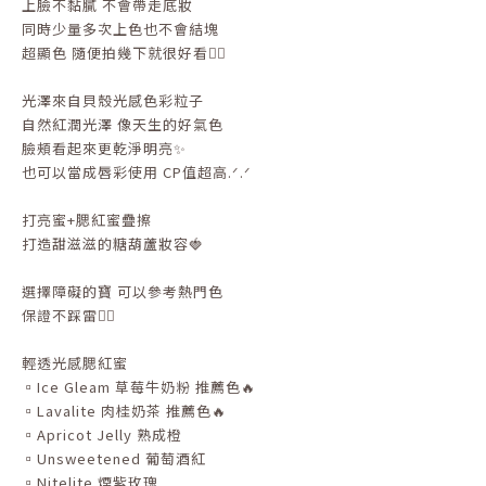
上臉不黏膩 不會帶走底妝
同時少量多次上色也不會結塊
超顯色 隨便拍幾下就很好看👍🏻
光澤來自貝殼光感色彩粒子
自然紅潤光澤 像天生的好氣色
臉頰看起來更乾淨明亮✨
也可以當成唇彩使用 CP值超高.ᐟ.ᐟ
打亮蜜+腮紅蜜疊擦
打造甜滋滋的糖葫蘆妝容🍓
選擇障礙的寶 可以參考熱門色
保證不踩雷👍🏻
輕透光感腮紅蜜
▫️Ice Gleam 草莓牛奶粉 推薦色🔥
▫️Lavalite 肉桂奶茶 推薦色🔥
▫️Apricot Jelly 熟成橙
▫️Unsweetened 葡萄酒紅
▫️Nitelite 煙紫玫瑰