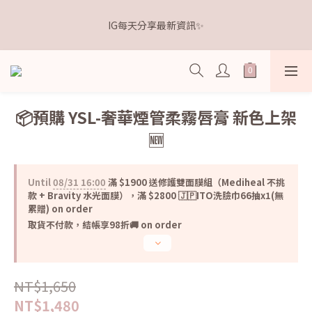
2
2
4
4
7
2
7
5
1
1
3
3
6
1
6
4
距離本週新品 收單下架還有
1
1
3
3
6
1
6
4
距離本週新品 收單下架還有
0
0
:
2
2
:
5
0
:
5
3
點我逛逛🛒
0
0
:
2
2
:
5
0
:
5
3
Days
Hours
Minutes
Seconds
點我逛逛🛒
1
1
4
4
2
Days
Hours
Minutes
Seconds
1
1
4
4
2
0
0
3
3
1
0
0
3
3
1
2
2
0
2
2
0
1
1
1
1
0
0
📦預購 YSL-奢華煙管柔霧唇膏 新色上架
0
0
🆕
Until
08/31 16:00
滿 $1900 送修護雙面膜組（Mediheal 不挑
款 + Bravity 水光面膜），滿 $2800 🇯🇵ITO洗臉巾66抽x1(無
累贈) on order
取貨不付款，結帳享98折🚚 on order
NT$1,650
NT$1,480