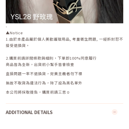
-
▲
Notice
1.
由於本產品屬於個人美妝護理用品
,
考量衛生問題
,
一經拆封恕不
接受退換貨。
2.
購買前請詳閱條款與細則，下單即
100%
同意履行
商品皆為全新，出貨前小幫手皆會檢查
盒損問題一率不退換貨，完美主義者勿下標
無故不取貨為違法行為，除了設為黑名單外
本公司將採取提告，購買前請三思☺
ADDITIONAL DETAILS