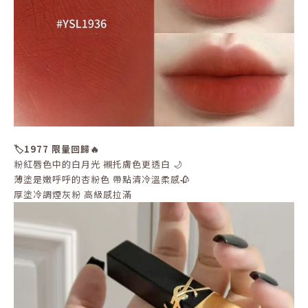
🏷️1977 限量回歸🔥
粉紅唇色中的白月光 襯托膚色更透白 🌙
薄塗是嫩呼呼的杏粉色 帶點清冷溫柔感🥀
厚塗冷調煙灰粉 高級感拉滿