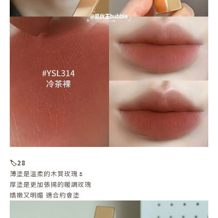
🏷️28
薄塗是溫柔的木質玫瑰🌷
厚塗是更加張揚的暖調玫瑰
嬌嫩又明媚 適合約會塗