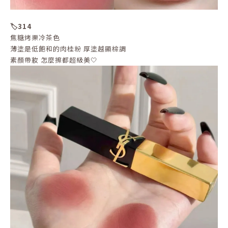
🏷️314
焦糖烤栗冷茶色
薄塗是低飽和的肉桂粉 厚塗越顯棕調
素顏帶妝 怎麼擦都超級美🤍