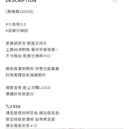
DESCRIPTION
(專櫃價1650元)
.
#小金條2.0
#經典升級🆕
柔霧感質地 輕盈又持久
上唇絲滑軟糯 暈染效果很美✨
不卡唇紋 乾唇也適用🫶🏻
顯色度濃郁飽和 深唇也能覆蓋
斜角膏體容易描繪唇形
細管金條 配上浮雕LOGO
實體好有質感😚
🏷️1936
薄塗是琥珀柑茶色 顯白提氣色
厚塗棕感更濃郁 自帶貴氣感
適合黃皮女孩👧🏻