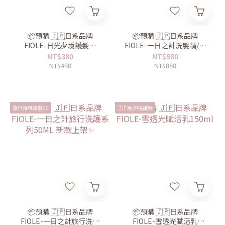
📦預購 🇯🇵日系品牌
📦預購 🇯🇵日系品牌
FIOLE-日光夢境護髮油
FIOLE-一日之計洗髮精/護
30ml 玫瑰香味🌹
髮乳550ml
NT$380
NT$580
NT$490
NT$880
旅行攜帶首選👍🏻
🇯🇵免沖洗護髮
📦預購 🇯🇵日系品牌
📦預購 🇯🇵日系品牌
FIOLE-一日之計旅行洗護
FIOLE-雪透光賦活乳