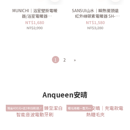
MUNICHI｜浴室壁掛電暖
SANSUI山水｜瞬熱擺頭遠
器/浴室電暖器
紅外線碳素電暖器 SH-
MR.HEATER
W500/SH-G500
NT$1,680
NT$1,580
NT$2,990
NT$3,280
1
2
»
Anqueen安晴
現省400元+送3年份刷頭🪥
睫毛捲翹一整天👀