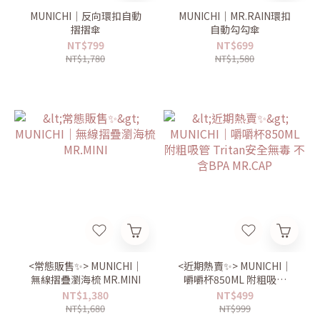
MUNICHI｜反向環扣自動
MUNICHI｜MR.RAIN環扣
摺摺傘
自動勾勾傘
NT$799
NT$699
NT$1,780
NT$1,580
<常態販售✨> MUNICHI｜
<近期熱賣✨> MUNICHI｜
無線摺疊瀏海梳 MR.MINI
嚼嚼杯850ML 附粗吸管
Tritan安全無毒 不含BPA
NT$1,380
NT$499
MR.CAP
NT$1,680
NT$999