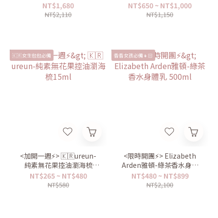
NT$1,680
NT$650 ~ NT$1,000
NT$2,110
NT$1,150
🇰🇷女生包包必備
香香女孩必備👧🏻
<加開一週⚡️> 🇰🇷ureun-
<限時開團⚡️> Elizabeth
純素無花果控油瀏海梳
Arden雅頓-綠茶香水身體
15ml
乳 500ml
NT$265 ~ NT$480
NT$480 ~ NT$899
NT$580
NT$2,100