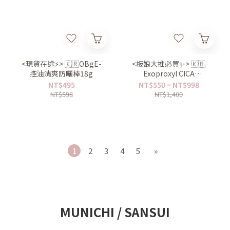
<現貨在途⚡️> 🇰🇷OBgE-
<板娘大推必買✨> 🇰🇷
控油清爽防曬棒18g
Exoproxyl CICA
EXOSOmethod™ 積雪草外
NT$495
NT$550 ~ NT$998
囊泡20安瓶修護霜30ml
NT$598
NT$1,400
1
2
3
4
5
»
MUNICHI / SANSUI