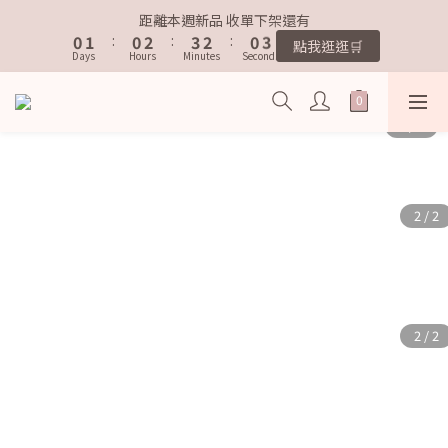
1
1
2
2
1
1
3
3
4
4
3
3
1
1
3
3
距離本週新品 收單下架還有
距離本週新品 收單下架還有
0
0
1
1
:
:
0
0
2
2
:
:
3
3
2
2
:
:
0
0
2
2
點我逛逛🛒
點我逛逛🛒
Days
Days
9
Hours
Hours
9
Minutes
Minutes
Seconds
Seconds
9
0
0
1
1
2
2
1
1
1
1
8
9
8
8
0
0
1
1
0
0
0
0
7
8
7
9
9
7
9
0
0
歡迎加入鐵粉社群🎟️
6
7
6
8
9
8
6
8
5
6
5
7
8
7
5
7
4
5
4
6
7
6
4
6
IG每天分享最新資訊✨
3
4
3
5
6
5
3
5
2
3
2
4
5
4
2
4
1
2
1
3
4
3
1
3
距離本週新品 收單下架還有
0
1
:
0
2
:
3
2
:
0
2
點我逛逛🛒
Days
Hours
Minutes
Seconds
0
1
2
1
1
0
1
0
0
0