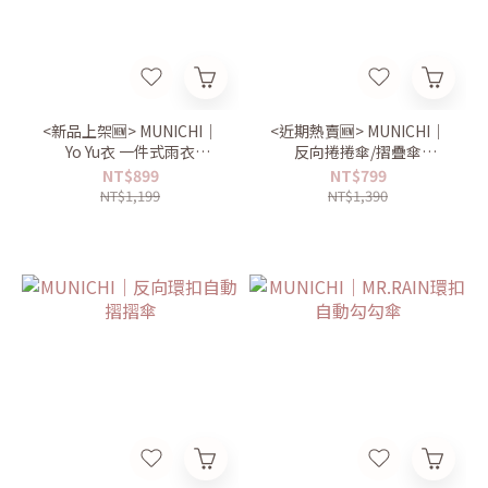
<新品上架🆕> MUNICHI｜
<近期熱賣🆕> MUNICHI｜
Yo Yu衣 一件式雨衣
反向捲捲傘/摺疊傘
Mr.Raincoat
MR.CITYRAIN
NT$899
NT$799
NT$1,199
NT$1,390