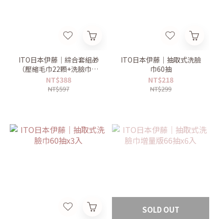
ITO日本伊藤｜綜合套組🎁
ITO日本伊藤｜抽取式洗臉
（壓縮毛巾22顆+洗臉巾60
巾60抽
抽）
NT$388
NT$218
NT$597
NT$299
SOLD OUT