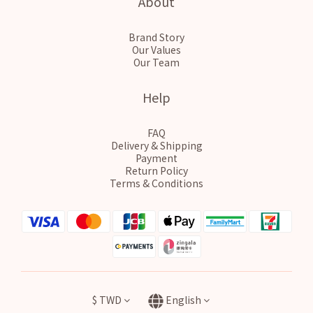
About
Brand Story
Our Values
Our Team
Help
FAQ
Delivery & Shipping
Payment
Return Policy
Terms & Conditions
$
TWD
English