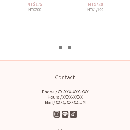
系列50ML 新款上架✨
150ml
NT$175
NT$780
NT$200
NT$1,100
Contact
Phone / XX-XXX-XXX-XXX
Hours / XXXX-XXXX
Mail / XXX@XXXX.COM