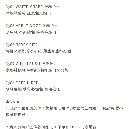
🏷️04 WATER GRAPE 推薦色✨
冷調嫩葡萄 提氣色又顯白
🏷️05 APPLE OOZE 推薦色✨
蘋果紅 不挑膚色 誰擦誰顯白
🏷️06 BERRY BITE
明艷又濃烈的櫻桃紅 薄塗厚塗都好看
🏷️07 CHILLI RUSH 推薦色✨
濃郁辣椒紅 帶點紅棕調 顯白又貴氣
🏷️08 DEEPIN RED
紫紅色調 秋冬必備色 氣場拉滿
-
▲
Notice
1.
由於本產品屬於個人美妝護理用品
,
考量衛生問題
,
一經拆封恕不
接受退換貨。
2.
購買前請詳閱條款與細則，下單即
100%
同意履行