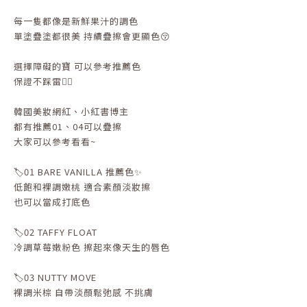
每一隻都像是新鮮果汁的調色
單塗疊塗都很美 持續疊擦會更顯色😚
選擇障礙的寶 可以參考推薦色
保證不踩雷👍🏻
韓國美妝網紅、小紅書博主
都有推薦01、04可以疊擦
大家可以參考看看~
🏷️01 BARE VANILLA 推薦色✨
低飽和裸調嫩桃 適合素顏淡妝擦
也可以當成打底色
🏷️02 TAFFY FLOAT
冷調草莓嫩粉色 擦起來像天生的唇色
🏷️03 NUTTY MOVE
裸調米棕 自帶淡顏鬆弛感 不挑膚