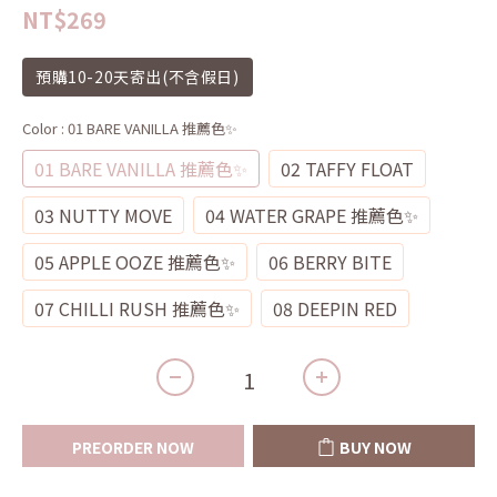
NT$269
預購10-20天寄出(不含假日)
Color
: 01 BARE VANILLA 推薦色✨
01 BARE VANILLA 推薦色✨
02 TAFFY FLOAT
03 NUTTY MOVE
04 WATER GRAPE 推薦色✨
05 APPLE OOZE 推薦色✨
06 BERRY BITE
07 CHILLI RUSH 推薦色✨
08 DEEPIN RED
PREORDER NOW
BUY NOW