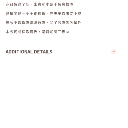
商品皆為全新，出貨前小幫手皆會檢查
盒損問題一率不退換貨，完美主義者勿下標
無故不取貨為違法行為，除了設為黑名單外
本公司將採取提告，購買前請三思☺
ADDITIONAL DETAILS