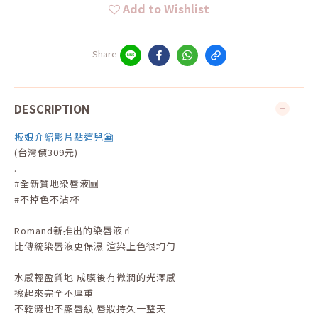
Add to Wishlist
Share
DESCRIPTION
板娘介紹影片點這兒🎦
(台灣價309元)
.
#全新質地染唇液🆕
#不掉色不沾杯
Romand新推出的染唇液🧃
比傳統染唇液更保濕 渲染上色很均勻
水感輕盈質地 成膜後有微潤的光澤感
擦起來完全不厚重
不乾澀也不顯唇紋 唇妝持久一整天