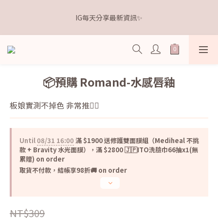
5
5
7
8
5
8
5
0
1
1
3
4
1
4
1
6
距離本週新品 收單下架還有
4
4
6
7
4
7
4
9
IG每天分享最新資訊✨
0
0
:
2
3
:
0
3
:
0
5
3
3
5
6
3
6
3
8
點我逛逛🛒
Days
Hours
Minutes
Seconds
1
2
2
4
2
2
4
5
2
5
2
7
0
1
1
3
1
1
3
4
1
4
1
6
距離本週新品 收單下架還有
0
0
2
0
0
:
2
3
:
0
3
:
0
5
點我逛逛🛒
1
Days
Hours
Minutes
Seconds
1
2
2
4
0
0
1
1
3
📦預購 Romand-水感唇釉
0
0
2
1
板娘實測不掉色 非常推👍🏻
0
Until
08/31 16:00
滿 $1900 送修護雙面膜組（Mediheal 不挑
款 + Bravity 水光面膜），滿 $2800 🇯🇵ITO洗臉巾66抽x1(無
累贈) on order
取貨不付款，結帳享98折🚚 on order
NT$309