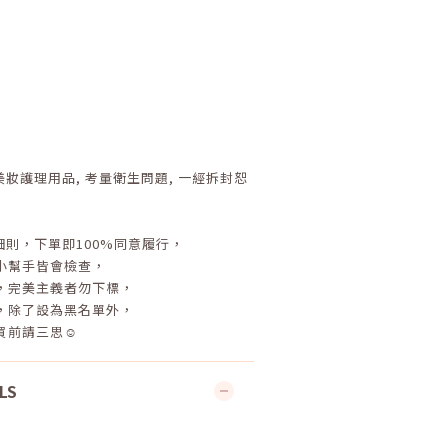
美妝護理用品
,
考量衛生問題
,
一經拆封恕
細則，下單即
100%
同意履行，
小幫手皆會檢查，
，完美主義者勿下標，
，除了設為黑名單外，
買前請三思☺
LS