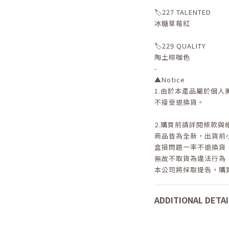
🏷️227 TALENTED
冰糖草莓紅
🏷️229 QUALITY
陶土棕咖色
-
▲Notice
1.
由於本產品屬於個人
不接受退換貨。
2.
購買前請詳閱條款與
商品皆為全新，出貨前
盒損問題一率不退換貨
無故不取貨為違法行為
本公司將採取提告，購
ADDITIONAL DETAI