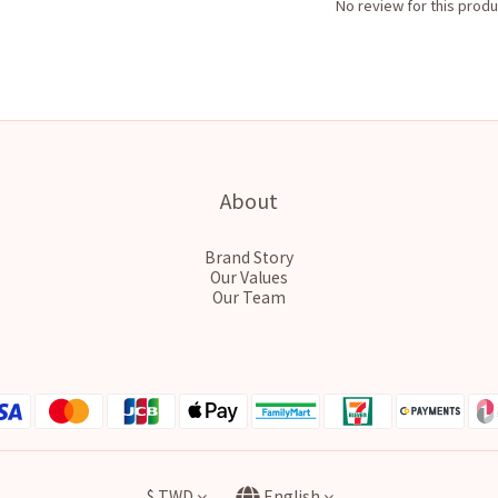
No review for this produ
About
Brand Story
Our Values
Our Team
$
TWD
English