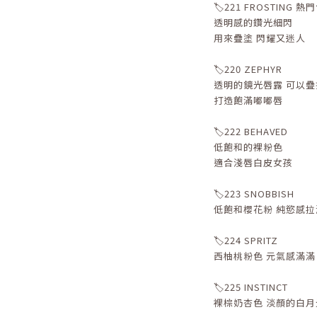
🏷️221 FROSTING 熱
透明感的鑽光細閃
用來疊塗 閃耀又迷人
🏷️220 ZEPHYR
透明的鏡光唇露 可以
打造飽滿嘟嘟唇
🏷️222 BEHAVED
低飽和的裸粉色
適合淺唇白皮女孩
🏷️223 SNOBBISH
低飽和櫻花粉 純慾感拉
🏷️224 SPRITZ
西柚桃粉色 元氣感滿滿
🏷️225 INSTINCT
裸棕奶杏色 淡顏的白月