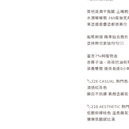
質地滋潤不黏膩 上嘴
水潤嘟嘟唇 360度無死
單塗還是疊塗都很美😚
船槳刷頭 精準貼合唇
塗抹時也更加均勻👍🏻
富含7%純植物油
含椰子油、荷荷巴油和
滋養雙唇 提供長達8小
🏷️226 CASUAL 熱門色
清透紅茶色
顯白不挑膚 素顏塗顯氣
🏷️228 AESTHETIC 熱
低飽和裸棕色 溫柔顯氣
慵懶氛圍感拉滿