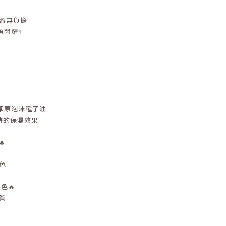
輕盈無負擔
角閃耀✨
形
草原泡沫種子油
時的保濕效果
🔥
色
門色🔥
質