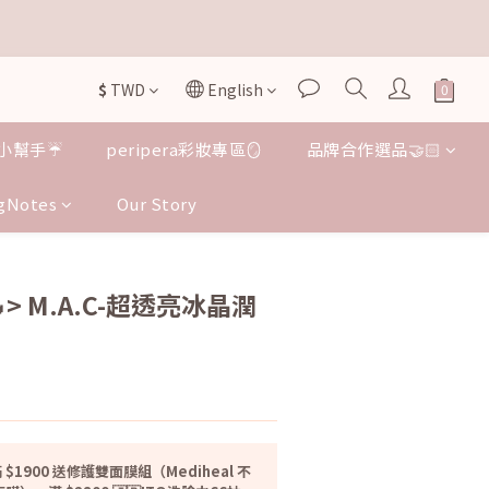


$
TWD
English
小幫手☔️
peripera彩妝專區🪞
品牌合作選品🤝🏻

gNotes
Our Story
BUY NOW
> M.A.C-超透亮冰晶潤
 $1900 送修護雙面膜組（Mediheal 不