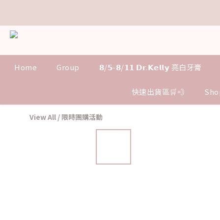
𝗗
𝗗
Home
Group
𝟴/𝟱-𝟴/𝟭𝟭 𝗗𝗿.𝗞𝗲𝗹𝗹𝘆 亮白牙膏
𝗗
快速出貨區🛒💨
Sho
View All
/
限時團購活動