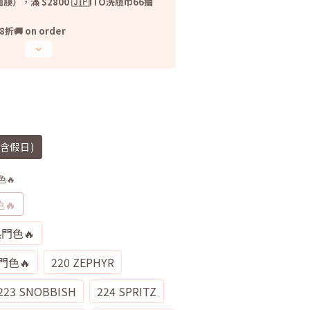
光面膜），滿 $2800 🇯🇵ITO洗臉巾66抽
 on order
不含假日)
色🔥
色🔥
 熱門色🔥
熱門色🔥
220 ZEPHYR
223 SNOBBISH
224 SPRITZ