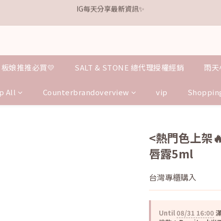
1
1
5
5
1
1
3
3
7
7
1
1
8
8
8
8
8
0
0
4
4
:
:
0
0
9
9
:
:
2
2
6
6
:
:
0
0
7
7
7
7
9
7
.𝗞𝗲𝗹𝗹𝘆 亮白牙膏 關團還有
.𝗞𝗲𝗹𝗹𝘆 亮白牙膏 關團還有
點我逛逛
點我逛逛
Days
Days
Hours
Hours
Minutes
Minutes
Seconds
Seconds
3
3
8
8
1
1
5
5
6
6
6
6
8
6
2
2
7
7
0
0
4
4
5
5
5
9
5
7
5
歡迎加入鐵粉社群🎟️
1
1
6
6
3
3
4
4
4
8
4
6
4
0
0
5
5
2
2
3
3
3
7
3
5
9
3
IG每天分享最新資訊✨
4
4
1
1
2
2
2
6
2
4
8
2
9
板娘推推必買💛
SALT & STONE 總代理授權經銷
雨天
3
3
0
0
1
1
1
5
1
3
7
1
8
2
2
0
0
0
4
:
0
9
:
2
6
:
0
7
.𝗞𝗲𝗹𝗹𝘆 亮白牙膏 關團還有
點我逛逛
p All
Counterbrandoverview
vip
Shoppin
Days
Hours
Minutes
Seconds
1
1
3
8
1
5
6
0
0
2
7
0
4
5
1
6
3
4
0
5
2
3
<熱門色上架🔥
4
1
2
唇露5ml
3
0
1
2
0
1
台灣專櫃購入
0
Until
08/31 16:00
滿