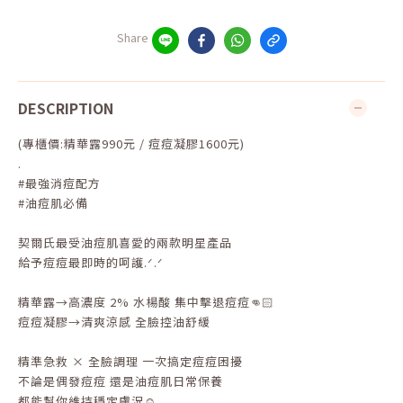
Share
DESCRIPTION
(專櫃價:精華露990元 / 痘痘凝膠1600元)
.
#最強消痘配方
#油痘肌必備
契爾氏最受油痘肌喜愛的兩款明星產品
給予痘痘最即時的呵護.ᐟ.ᐟ
精華露→高濃度 2% 水楊酸 集中擊退痘痘👊🏻
痘痘凝膠→清爽涼感 全臉控油舒緩
精準急救 × 全臉調理 一次搞定痘痘困擾
不論是偶發痘痘 還是油痘肌日常保養
都能幫你維持穩定膚況☺️