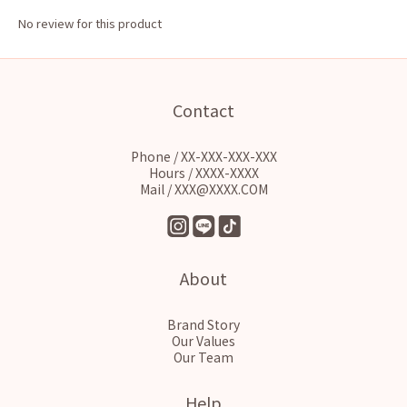
No review for this product
Contact
Phone / XX-XXX-XXX-XXX
Hours / XXXX-XXXX
Mail / XXX@XXXX.COM
About
Brand Story
Our Values
Our Team
Help