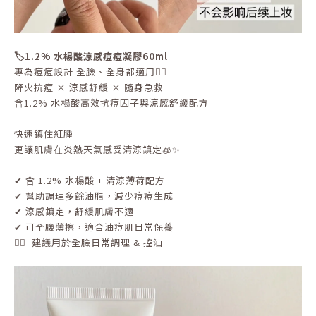
🏷️1.2% 水楊酸涼感痘痘凝膠60ml
專為痘痘設計 全臉、全身都適用👌🏻
降火抗痘 × 涼感舒緩 × 隨身急救
含1.2% 水楊酸高效抗痘因子與涼感舒緩配方
快速鎮住紅腫
更讓肌膚在炎熱天氣感受清涼鎮定🧊✨
✔ 含 1.2% 水楊酸 + 清涼薄荷配方
✔ 幫助調理多餘油脂，減少痘痘生成
✔ 涼感鎮定，舒緩肌膚不適
✔ 可全臉薄擦，適合油痘肌日常保養
👉🏻 建議用於全臉日常調理 & 控油