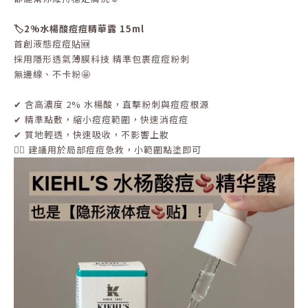
🏷️2%水楊酸痘痘精華露 15ml
首創液態痘痘貼🆕
採用隱形透氣薄膜科技 精準包裹痘痘粉刺
無邊線、不卡粉🤩
✔ 含高濃度 2% 水楊酸，直擊粉刺與痘痘根源
✔ 精準點敷，縮小痘痘範圍，快速消痘痘
✔ 質地輕透，快速吸收，不影響上妝
👉🏻 建議用於局部痘痘急救，小範圍點塗即可