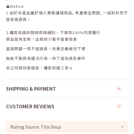
▲
Notice
1.
由於本產品屬於個人美妝護理用品
,
考量衛生問題
,
一經拆封恕不
接受退換貨。
2.
購買前請詳閱條款與細則，下單即
100%
同意履行
商品皆為全新，出貨前小幫手皆會檢查
盒損問題一率不退換貨，完美主義者勿下標
無故不取貨為違法行為，除了設為黑名單外
本公司將採取提告，購買前請三思☺
SHIPPING & PAYMENT
CUSTOMER REVIEWS