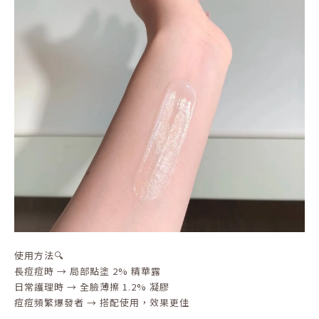
使用方法🔍
長痘痘時 → 局部點塗 2% 精華露
日常護理時 → 全臉薄擦 1.2% 凝膠
痘痘頻繁爆發者 → 搭配使用，效果更佳
-