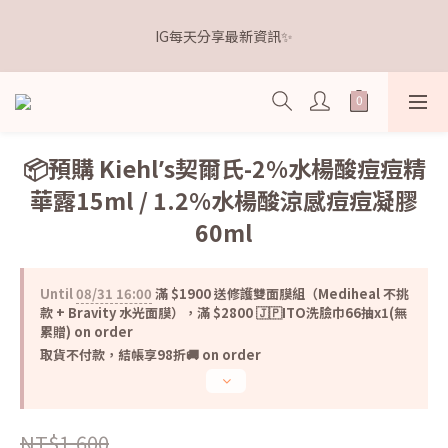
5
5
7
5
9
6
5
0
1
1
3
1
5
2
6
1
距離本週新品 收單下架還有
4
4
6
4
8
5
9
4
IG每天分享最新資訊✨
0
0
:
2
0
:
4
1
:
5
0
3
3
5
3
7
4
8
點我逛逛🛒
3
Days
Hours
Minutes
Seconds
1
3
0
4
2
2
4
2
6
3
7
2
0
2
3
1
1
3
1
5
2
6
1
距離本週新品 收單下架還有
1
2
0
0
:
2
0
:
4
1
:
5
0
點我逛逛🛒
0
1
Days
Hours
Minutes
Seconds
1
3
0
4
0
0
2
3
📦預購 Kiehlʼs契爾氏-2%水楊酸痘痘精
1
2
華露15ml / 1.2%水楊酸涼感痘痘凝膠
0
1
0
60ml
Until
08/31 16:00
滿 $1900 送修護雙面膜組（Mediheal 不挑
款 + Bravity 水光面膜），滿 $2800 🇯🇵ITO洗臉巾66抽x1(無
累贈) on order
取貨不付款，結帳享98折🚚 on order
NT$1,600