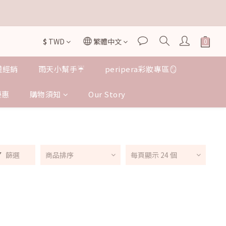


$
TWD
繁體中文
授權經銷
雨天小幫手☔️
peripera彩妝專區🪞
優惠
購物須知
Our Story
篩選
商品排序
每頁顯示 24 個