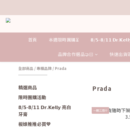
𝗗
𝗗
首頁
本週限時團購⏳
𝟴/𝟱-𝟴/𝟭𝟭 𝗗𝗿.𝗞
品牌合作選品🤝🏻
快速出貨區
全部商品
/
專櫃品牌
/
Prada
精選商品
Prada
限時團購活動
𝟴/𝟱-𝟴/𝟭𝟭 𝗗𝗿.𝗞𝗲𝗹𝗹𝘆 亮白
一顆三用💛
牙膏
板娘推推必買💛