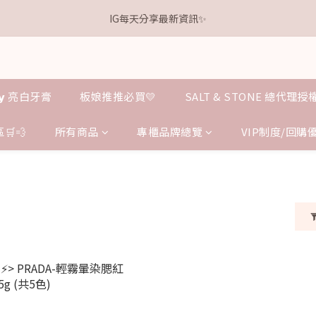
1
5
3
3
2
2
3
0
5
3
7
5
5
4
4
5
0
4
:
2
2
:
1
1
:
2
9
.𝗞𝗲𝗹𝗹𝘆 亮白牙膏 關團還有
IG每天分享最新資訊✨
4
點我逛逛
2
6
4
4
3
3
4
日
時
分
秒
3
1
1
0
0
1
8
3
1
5
3
3
2
2
3
2
0
0
0
7
2
0
4
:
2
2
:
1
1
:
2
9
.𝗞𝗲𝗹𝗹𝘆 亮白牙膏 關團還有
點我逛逛
1
6
日
時
分
秒
1
3
1
1
0
0
1
8
0
5
0
2
0
0
0
7
4
𝗹𝗹𝘆 亮白牙膏
板娘推推必買💛
SALT & STONE 總代理
1
6
3
0
5
2
4
🛒💨
所有商品
專櫃品牌總覽
VIP制度/回購
1
3
0
2
1
0