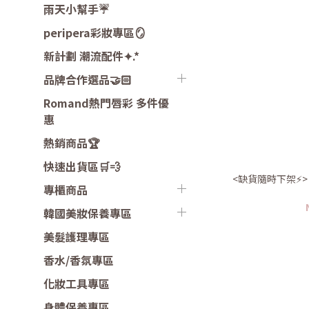
雨天小幫手☔️
peripera彩妝專區🪞
新計劃 潮流配件✦.*
品牌合作選品🤝🏻
Romand熱門唇彩 多件優
惠
熱銷商品🏆
快速出貨區🛒💨
<缺貨隨時下架⚡️>
專櫃商品
韓國美妝保養專區
美髮護理專區
香水/香氛專區
化妝工具專區
身體保養專區