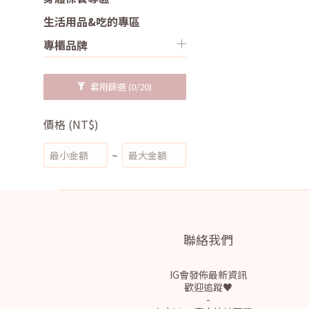
生活用品&吃的專區
專櫃品牌
套用篩選
(0/20)
價格 (NT$)
~
聯絡我們
IG會發佈最新資訊
歡迎追蹤♥
-