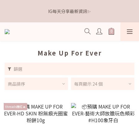
5
6
5
6
9
2
3
2
1
2
1
8
2
9
5
8
距離本週新品 收單下架還有
4
5
4
5
8
1
2
1
IG每天分享最新資訊✨
0
1
:
0
7
:
1
8
:
4
7
3
4
3
4
7
點我逛逛🛒
0
1
0
日
時
分
秒
0
6
0
7
3
6
2
3
2
9
3
6
9
0
5
6
2
5
1
2
1
8
2
9
5
8
距離本週新品 收單下架還有
4
5
1
4
0
1
:
0
7
:
1
8
:
4
7
點我逛逛🛒
3
4
0
3
日
時
分
秒
0
6
0
7
3
6
2
3
2
5
6
2
5
Make Up For Ever
1
2
1
4
5
1
4
0
1
0
3
4
0
3
0
篩選
2
3
2
1
2
1
0
1
0
商品排序
每頁顯示 24 個
0
threads爆紅🔥