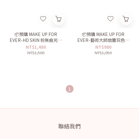
📦預購 MAKE UP FOR
📦預購 MAKE UP FOR
EVER-HD SKIN 粉無痕光圈
EVER-藝術大師放膽玩色頰
蜜粉餅10g
彩 #H100象牙白
NT$1,480
NT$980
NT$1,500
NT$1,050
1
聯絡我們