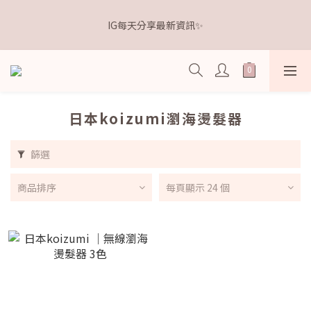
5
5
7
6
7
0
0
4
1
6
1
3
2
3
6
7
𝗗𝗿.𝗞𝗲𝗹𝗹𝘆 亮白牙膏 關團還有
4
9
4
6
5
6
9
3
IG每天分享最新資訊✨
0
5
:
0
2
:
1
2
:
5
6
3
8
3
5
4
5
8
點我逛逛🛒
2
日
時
分
秒
4
1
0
1
4
5
2
7
2
4
3
4
7
1
3
0
0
3
4
1
6
1
3
2
3
6
𝗗𝗿.𝗞𝗲𝗹𝗹𝘆 亮白牙膏 關團還有
0
2
2
3
0
5
:
0
2
:
1
2
:
5
點我逛逛🛒
1
1
2
日
時
分
秒
4
1
0
1
4
0
0
1
3
0
0
3
日本koizumi瀏海燙髮器
0
2
2
1
1
篩選
0
0
商品排序
每頁顯示 24 個